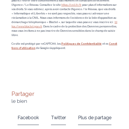
pouvez retirer votre consentement à tout moment en contactant directement
l’Agence / Le Réseau. Consultez le site
https://cnil.fr/fr
pour plus d’informations sur
vos droits. Si vous estimez, après avoir contacté l'Agence / le Réseau, que vos droits
« Informatique et Libertés » ne sont pas respectés, vous pouvez adresser une
réclamation à la CNIL. Nous vous informons de l’existence de la liste d'opposition au
démarchage téléphonique « Bloctel », sur laquelle vous pouvez vous inscrire ici :
ht
tps://www.bloctel.gouv.fr
. Dans le cadre de la protection des Données personnelles,
nous vous invitons à ne pas inscrire de Données sensibles dans le champ de saisie
libre.
Ce site est protégé par reCAPTCHA, les
Politiques de Confidentialité
et es
Condi
tions d'utilisation
de Google s'appliquent.
partager
le bien
Facebook
Twitter
Plus de partage