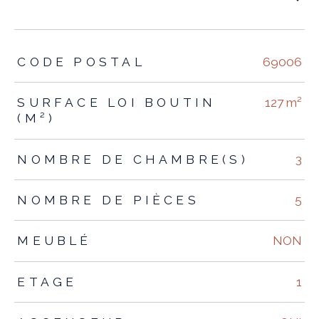
TRAD_ZEPHYR_Caracteristique
TRAD_ZEPHYR_Valeurs
CODE POSTAL
69006
SURFACE LOI BOUTIN
127 m²
(M²)
NOMBRE DE CHAMBRE(S)
3
NOMBRE DE PIÈCES
5
MEUBLÉ
NON
ETAGE
1