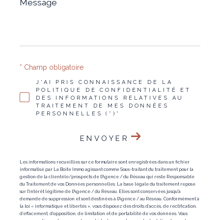
*
* Champ obligatoire
J'AI PRIS CONNAISSANCE DE LA
POLITIQUE DE CONFIDENTIALITÉ ET
DES INFORMATIONS RELATIVES AU
TRAITEMENT DE MES DONNÉES
PERSONNELLES (*)*
ENVOYER
Les informations recueillies sur ce formulaire sont enregistrées dans un fichier
informatisé par La Boite Immo agissant comme Sous-traitant du traitement pour la
gestion de la clientèle/prospects de l'Agence / du Réseau qui reste Responsable
du Traitement de vos Données personnelles. La base légale du traitement repose
sur l'intérêt légitime de l'Agence / du Réseau. Elles sont conservées jusqu'à
demande de suppression et sont destinées à l'Agence / au Réseau. Conformément à
la loi « informatique et libertés », vous disposez des droits d’accès, de rectification,
d’effacement, d’opposition, de limitation et de portabilité de vos données. Vous