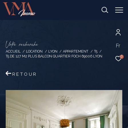
V
o
t
r
e
r
e
c
h
e
r
c
h
e
Fr
ACCUEIL
LOCATION
LYON
APPARTEMENT
T5
T5 DE 127 M2 PLUS BALCON QUARTIER FOCH 69006 LYON
0
RETOUR