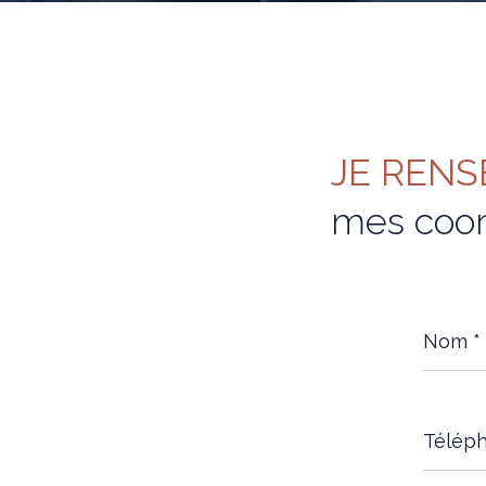
JE RENS
mes coo
Nom
*
Télépho