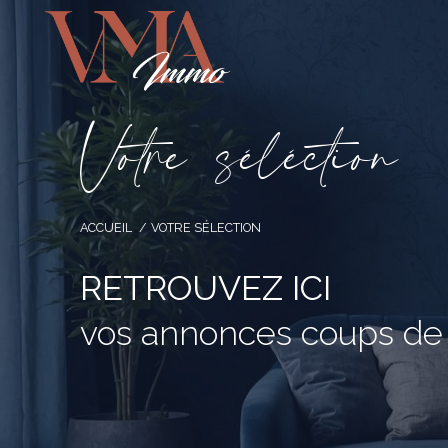
V
o
t
r
e
s
é
l
é
c
t
i
o
n
ACCUEIL
VOTRE SÉLECTION
RETROUVEZ ICI
vos annonces coups de