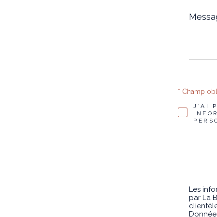
Messag
*
* Champ obl
J'AI
INFO
PERS
Les info
par La B
clientè
Données 