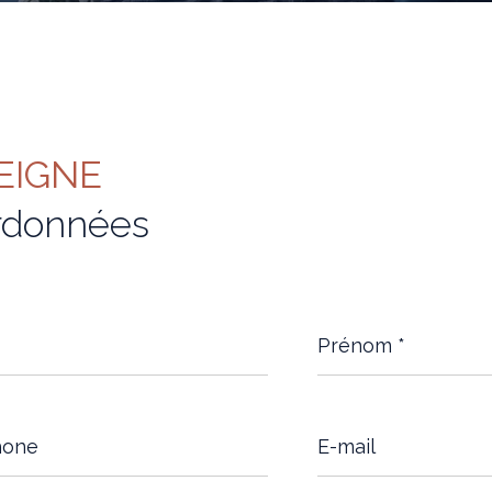
EIGNE
rdonnées
Prénom
*
ne
E-
mail