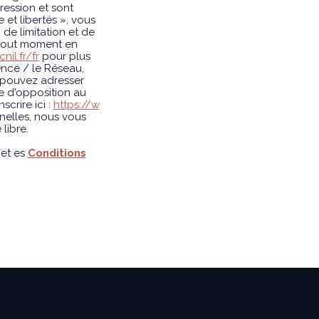
ession et sont
et libertés », vous
 de limitation et de
 tout moment en
cnil.fr/fr
pour plus
ence / le Réseau,
s pouvez adresser
te d'opposition au
crire ici :
https://w
nelles, nous vous
libre.
et es
Conditions