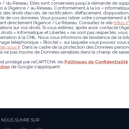
e / du Réseau. Elles sont conservées jusqu'à demande de suppr
s à l'Agence / au Réseau. Conformément à la loi « informatique 
 des droits d’accès, de rectification, d’effacement, d’opposition,
lité de vos données. Vous pouvez retirer votre consentement à
nt directement l’Agence / Le Réseau. Consultez le site
https://
ations sur vos droits. Si vous estimez, après avoir contacté l'Ag
droits « Informatique et Libertés » ne sont pas respectés, vou
amation à la CNIL. Nous vous informons de l’existence de la lis
ge téléphonique « Bloctel », sur laquelle vous pouvez vous ins
el.gouv.fr
. Dans le cadre de la protection des Données person
 à ne pas inscrire de Données sensibles dans le champ de saisie 
 est protégé par reCAPTCHA, les
Politiques de Confidentialité
ation
de Google s'appliquent.
NOUS SUIVRE SUR