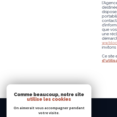
l'Agenc
destinée
disposez
portabi
contacta
d’inform
que vos 
une récl
démarcha
ww.bloct
invitons
Ce site
d'utilis
Comme beaucoup, notre site
utilise les cookies
On aimerait vous accompagner pendant
VMA IMMO
votre visite.