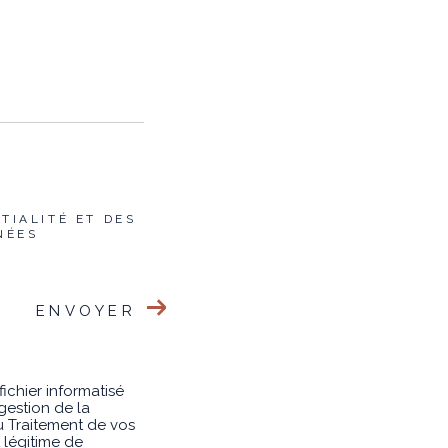
TIALITÉ ET DES
NÉES
ENVOYER
fichier informatisé
gestion de la
u Traitement de vos
 légitime de