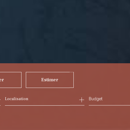
er
Estimer
Budget
ée
mmo pro