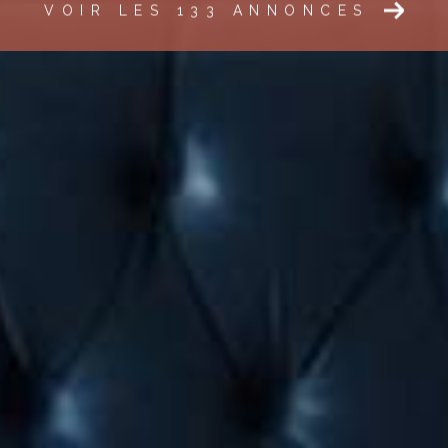
VOIR LES
133
ANNONCES