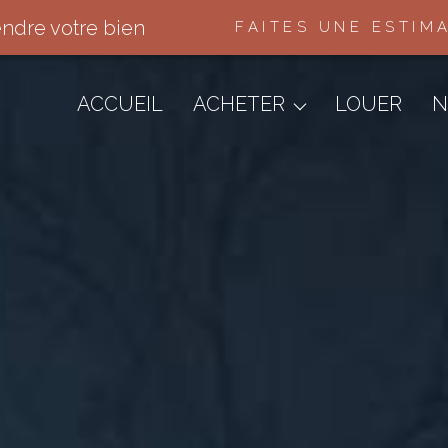
endre votre bien
FAITES UNE ESTIM
Appartements
Maisons & Villas
ACCUEIL
ACHETER
LOUER
N
Terrains
Immo Pro
Autres