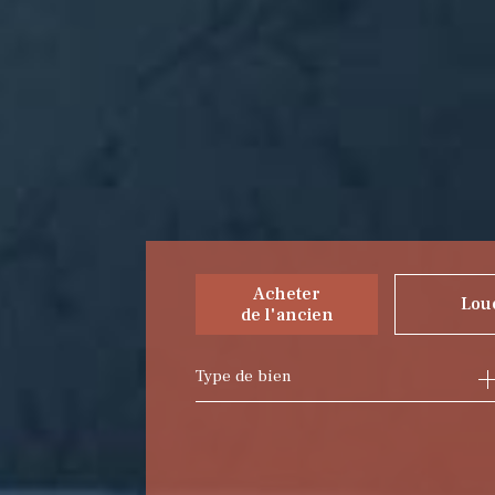
Acheter
Lou
de l'ancien
Type de bien
de l'ancien
à l'ann
du neuf
de l'i
de l'immo pro