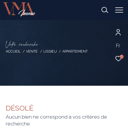
V
o
t
r
e
r
e
c
h
e
r
c
h
e
Fr
ACCUEIL
VENTE
LISSIEU
APPARTEMENT
0
DÉSOLÉ
Aucun bien ne correspond à vos critères de
recherche