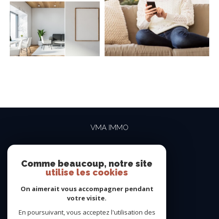
VMA IMMO
04 69 84 15 15
contact@vma-immo.com
Comme beaucoup, notre site
utilise les cookies
19 rue des Rosiéristes
69410
champagne-au-mont-d'or
On aimerait vous accompagner pendant
votre visite.
En poursuivant, vous acceptez l'utilisation des
NOUS SUIVRE SUR