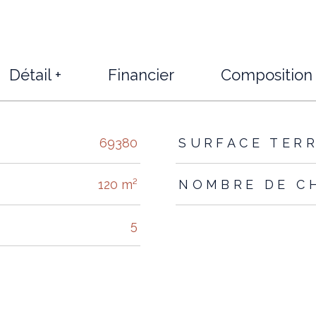
Détail +
Financier
Composition
s
69380
SURFACE TER
120 m²
NOMBRE DE C
5