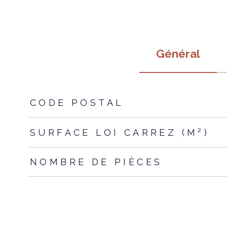
Général
TRAD_ZEPHYR_Caracteristique
TRAD_ZEPHYR_Valeur
CODE POSTAL
SURFACE LOI CARREZ (M²)
NOMBRE DE PIÈCES