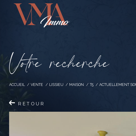
V
o
t
r
e
r
e
c
h
e
r
c
h
e
ACCUEIL
VENTE
LISSIEU
MAISON
T5
ACTUELLEMENT SOU
RETOUR