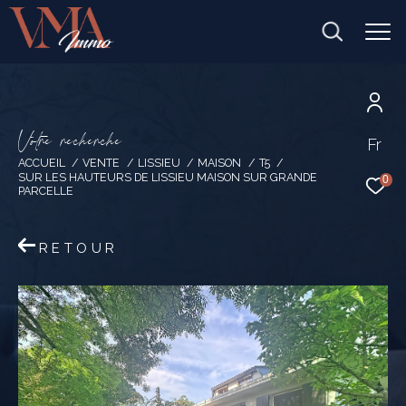
V
o
t
r
e
r
e
c
h
e
r
c
h
e
Fr
ACCUEIL
VENTE
LISSIEU
MAISON
T5
SUR LES HAUTEURS DE LISSIEU MAISON SUR GRANDE
0
PARCELLE
RETOUR