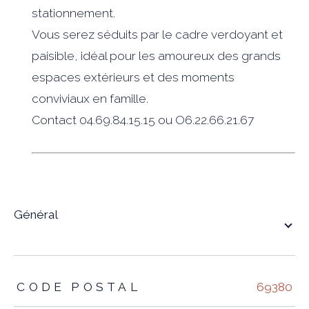
stationnement.
Vous serez séduits par le cadre verdoyant et
paisible, idéal pour les amoureux des grands
espaces extérieurs et des moments
conviviaux en famille.
Contact 04.69.84.15.15 ou O6.22.66.21.67
général
TRAD_ZEPHYR_Caracteristique
TRAD_ZEPHYR_Valeurs
CODE POSTAL
69380