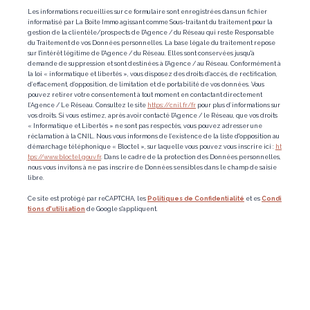
Les informations recueillies sur ce formulaire sont enregistrées dans un fichier
informatisé par La Boite Immo agissant comme Sous-traitant du traitement pour la
gestion de la clientèle/prospects de l'Agence / du Réseau qui reste Responsable
du Traitement de vos Données personnelles. La base légale du traitement repose
sur l'intérêt légitime de l'Agence / du Réseau. Elles sont conservées jusqu'à
demande de suppression et sont destinées à l'Agence / au Réseau. Conformément à
la loi « informatique et libertés », vous disposez des droits d’accès, de rectification,
d’effacement, d’opposition, de limitation et de portabilité de vos données. Vous
pouvez retirer votre consentement à tout moment en contactant directement
l’Agence / Le Réseau. Consultez le site
https://cnil.fr/fr
pour plus d’informations sur
vos droits. Si vous estimez, après avoir contacté l'Agence / le Réseau, que vos droits
« Informatique et Libertés » ne sont pas respectés, vous pouvez adresser une
réclamation à la CNIL. Nous vous informons de l’existence de la liste d'opposition au
démarchage téléphonique « Bloctel », sur laquelle vous pouvez vous inscrire ici :
ht
tps://www.bloctel.gouv.fr
. Dans le cadre de la protection des Données personnelles,
nous vous invitons à ne pas inscrire de Données sensibles dans le champ de saisie
libre.
Ce site est protégé par reCAPTCHA, les
Politiques de Confidentialité
et es
Condi
tions d'utilisation
de Google s'appliquent.