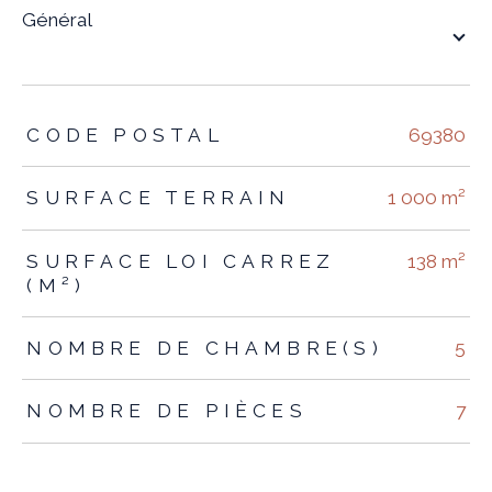
général
TRAD_ZEPHYR_Caracteristique
TRAD_ZEPHYR_Valeurs
CODE POSTAL
69380
SURFACE TERRAIN
1 000 m²
SURFACE LOI CARREZ
138 m²
(M²)
NOMBRE DE CHAMBRE(S)
5
NOMBRE DE PIÈCES
7