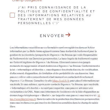
* Champ obligatoire
J'AI PRIS CONNAISSANCE DE LA
POLITIQUE DE CONFIDENTIALITÉ ET
DES INFORMATIONS RELATIVES AU
TRAITEMENT DE MES DONNÉES
PERSONNELLES (*)*
ENVOYER
Les informations recueillies sur ce formulaire sont enregistrées dans un fichier
informatisé par La Boite Immo agissant comme Sous-traitant du traitement pour la
gestion de la clientèle/prospects de l'Agence / du Réseau qui reste Responsable
du Traitement de vos Données personnelles. La base légale du traitement repose
sur l'intérêt légitime de l'Agence / du Réseau. Elles sont conservées jusqu'à
demande de suppression et sont destinées à l'Agence / au Réseau. Conformément à
la loi « informatique et libertés », vous disposez des droits d’accès, de rectification,
d’effacement, d’opposition, de limitation et de portabilité de vos données. Vous
pouvez retirer votre consentement à tout moment en contactant directement
l’Agence / Le Réseau. Consultez le site
https://cnil.fr/fr
pour plus d’informations sur
vos droits. Si vous estimez, après avoir contacté l'Agence / le Réseau, que vos droits
« Informatique et Libertés » ne sont pas respectés, vous pouvez adresser une
réclamation à la CNIL. Nous vous informons de l’existence de la liste d'opposition au
démarchage téléphonique « Bloctel », sur laquelle vous pouvez vous inscrire ici :
ht
tps://www.bloctel.gouv.fr
. Dans le cadre de la protection des Données personnelles,
nous vous invitons à ne pas inscrire de Données sensibles dans le champ de saisie
libre.