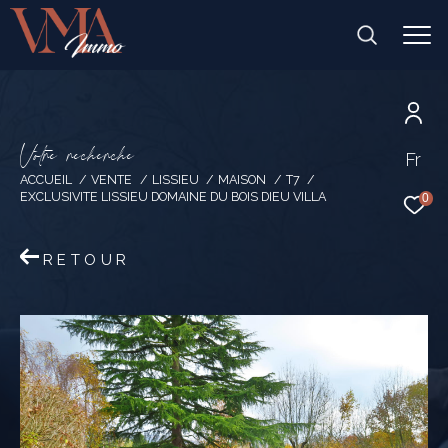
V
o
t
r
e
r
e
c
h
e
r
c
h
e
Fr
ACCUEIL
VENTE
LISSIEU
MAISON
T7
EXCLUSIVITE LISSIEU DOMAINE DU BOIS DIEU VILLA
0
RETOUR