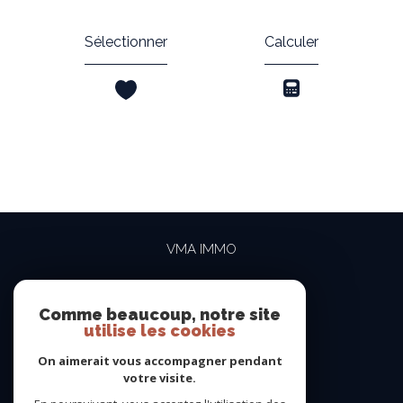
Sélectionner
Calculer
VMA IMMO
04 69 84 15 15
contact@vma-immo.com
Comme beaucoup, notre site
utilise les cookies
19 rue des Rosiéristes
69410
champagne-au-mont-d'or
On aimerait vous accompagner pendant
votre visite.