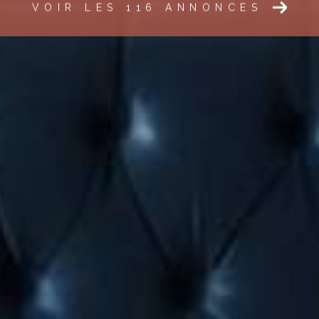
VOIR LES
116
ANNONCES