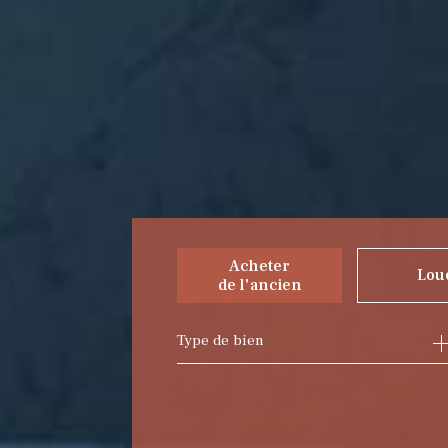
Acheter
Lou
de l'ancien
Type de bien
de l'ancien
à l'ann
du neuf
de l'i
de l'immo pro