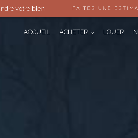
endre votre bien
FAITES UNE ESTIM
Appartements
Maisons & Villas
ACCUEIL
ACHETER
LOUER
N
Terrains
Immo Pro
Autres