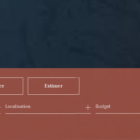
er
Estimer
Budget
ée
mmo pro