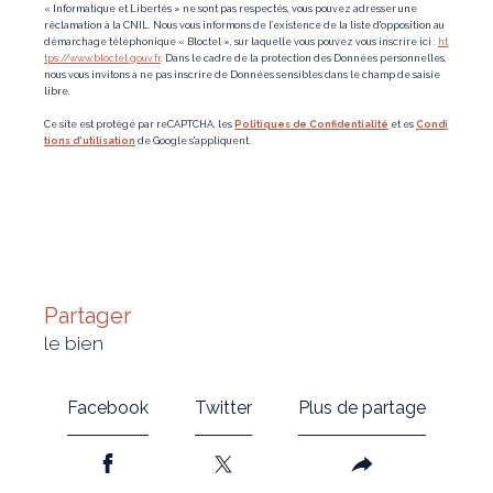
« Informatique et Libertés » ne sont pas respectés, vous pouvez adresser une
réclamation à la CNIL. Nous vous informons de l’existence de la liste d'opposition au
démarchage téléphonique « Bloctel », sur laquelle vous pouvez vous inscrire ici :
ht
tps://www.bloctel.gouv.fr
. Dans le cadre de la protection des Données personnelles,
nous vous invitons à ne pas inscrire de Données sensibles dans le champ de saisie
libre.
Ce site est protégé par reCAPTCHA, les
Politiques de Confidentialité
et es
Condi
tions d'utilisation
de Google s'appliquent.
partager
le bien
Facebook
Twitter
Plus de partage