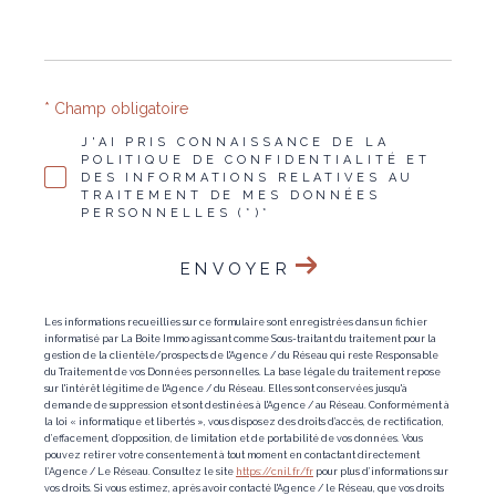
* Champ obligatoire
J'AI PRIS CONNAISSANCE DE LA
POLITIQUE DE CONFIDENTIALITÉ ET
DES INFORMATIONS RELATIVES AU
TRAITEMENT DE MES DONNÉES
PERSONNELLES (*)*
ENVOYER
Les informations recueillies sur ce formulaire sont enregistrées dans un fichier
informatisé par La Boite Immo agissant comme Sous-traitant du traitement pour la
gestion de la clientèle/prospects de l'Agence / du Réseau qui reste Responsable
du Traitement de vos Données personnelles. La base légale du traitement repose
sur l'intérêt légitime de l'Agence / du Réseau. Elles sont conservées jusqu'à
demande de suppression et sont destinées à l'Agence / au Réseau. Conformément à
la loi « informatique et libertés », vous disposez des droits d’accès, de rectification,
d’effacement, d’opposition, de limitation et de portabilité de vos données. Vous
pouvez retirer votre consentement à tout moment en contactant directement
l’Agence / Le Réseau. Consultez le site
https://cnil.fr/fr
pour plus d’informations sur
vos droits. Si vous estimez, après avoir contacté l'Agence / le Réseau, que vos droits