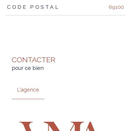
TRAD_ZEPHYR_Caracteristique
TRAD_ZEPHYR_Valeurs
CODE POSTAL
69100
CONTACTER
pour ce bien
L'agence