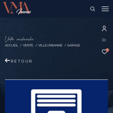
V
o
t
r
e
r
e
c
h
e
r
c
h
e
Fr
ACCUEIL
VENTE
VILLEURBANNE
GARAGE
0
RETOUR