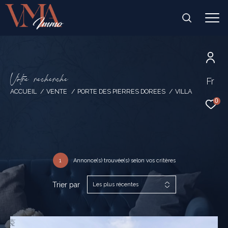
V
o
t
r
e
r
e
c
h
e
r
c
h
e
Fr
ACCUEIL
VENTE
PORTE DES PIERRES DOREES
VILLA
0
1
Annonce(s) trouvée(s) selon vos critères
Trier par
Les plus récentes