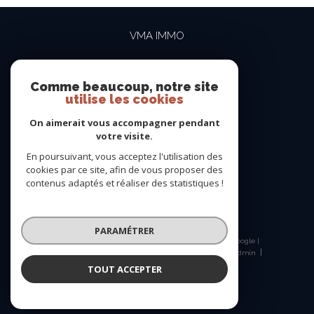
VMA IMMO
04 69 84 15 15
contact@vma-immo.com
Comme beaucoup, notre site
utilise les cookies
19 rue des Rosiéristes
69410
champagne-au-mont-d'or
On aimerait vous accompagner pendant
votre visite.
En poursuivant, vous acceptez l'utilisation des
NOUS SUIVRE SUR
cookies par ce site, afin de vous proposer des
contenus adaptés et réaliser des statistiques !
PARAMÉTRER
© 2026 | Tous droits réservés | Traduction powered by Google |
Nos honoraires
Plan du site
Mentions légales
Admin
Nos liens
Politique RGPD
Cookies
TOUT ACCEPTER