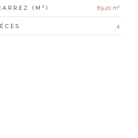
CARREZ (M²)
89,20 m²
IÈCES
4