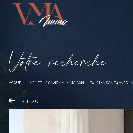
V
o
t
r
e
r
e
c
h
e
r
c
h
e
ACCUEIL
VENTE
SAVIGNY
MAISON
T4
MAISON T4 AVEC J
RETOUR