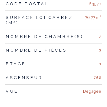
TRAD_ZEPHYR_Caracteristique
TRAD_ZEPHYR_Valeurs
CODE POSTAL
69570
SURFACE LOI CARREZ
76,77 m²
(M²)
NOMBRE DE CHAMBRE(S)
2
NOMBRE DE PIÈCES
3
ETAGE
1
ASCENSEUR
OUI
VUE
Dégagée