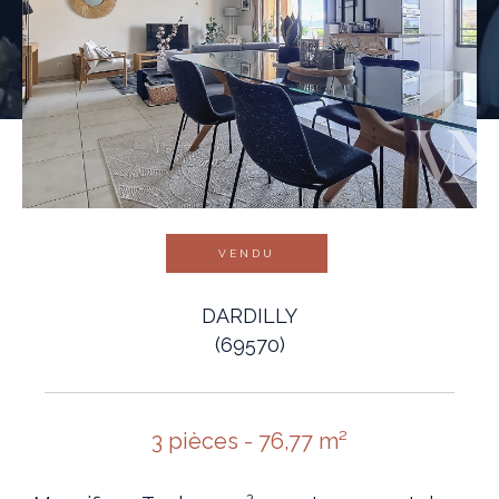
VENDU
DARDILLY
(69570)
3 pièces - 76,77 m²