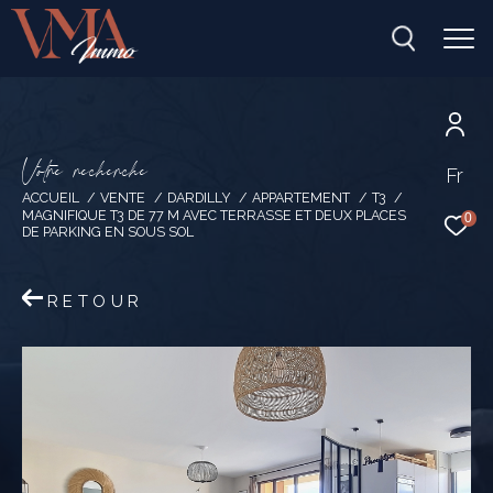
V
o
t
r
e
r
e
c
h
e
r
c
h
e
Fr
ACCUEIL
VENTE
DARDILLY
APPARTEMENT
T3
MAGNIFIQUE T3 DE 77 M AVEC TERRASSE ET DEUX PLACES
0
DE PARKING EN SOUS SOL
RETOUR