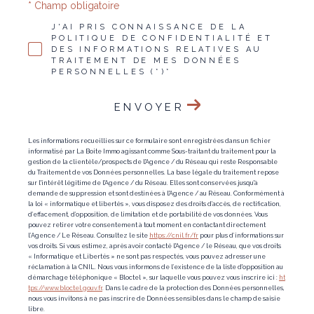
* Champ obligatoire
J'AI PRIS CONNAISSANCE DE LA
POLITIQUE DE CONFIDENTIALITÉ ET
DES INFORMATIONS RELATIVES AU
TRAITEMENT DE MES DONNÉES
PERSONNELLES (*)*
ENVOYER
Les informations recueillies sur ce formulaire sont enregistrées dans un fichier
informatisé par La Boite Immo agissant comme Sous-traitant du traitement pour la
gestion de la clientèle/prospects de l'Agence / du Réseau qui reste Responsable
du Traitement de vos Données personnelles. La base légale du traitement repose
sur l'intérêt légitime de l'Agence / du Réseau. Elles sont conservées jusqu'à
demande de suppression et sont destinées à l'Agence / au Réseau. Conformément à
la loi « informatique et libertés », vous disposez des droits d’accès, de rectification,
d’effacement, d’opposition, de limitation et de portabilité de vos données. Vous
pouvez retirer votre consentement à tout moment en contactant directement
l’Agence / Le Réseau. Consultez le site
https://cnil.fr/fr
pour plus d’informations sur
vos droits. Si vous estimez, après avoir contacté l'Agence / le Réseau, que vos droits
« Informatique et Libertés » ne sont pas respectés, vous pouvez adresser une
réclamation à la CNIL. Nous vous informons de l’existence de la liste d'opposition au
démarchage téléphonique « Bloctel », sur laquelle vous pouvez vous inscrire ici :
ht
tps://www.bloctel.gouv.fr
. Dans le cadre de la protection des Données personnelles,
nous vous invitons à ne pas inscrire de Données sensibles dans le champ de saisie
libre.