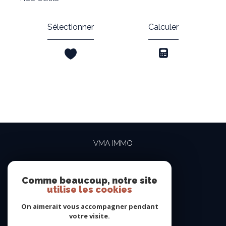
Sélectionner
Calculer
VMA IMMO
04 69 84 15 15
contact@vma-immo.com
Comme beaucoup, notre site
utilise les cookies
19 rue des Rosiéristes
69410
champagne-au-mont-d'or
On aimerait vous accompagner pendant
votre visite.