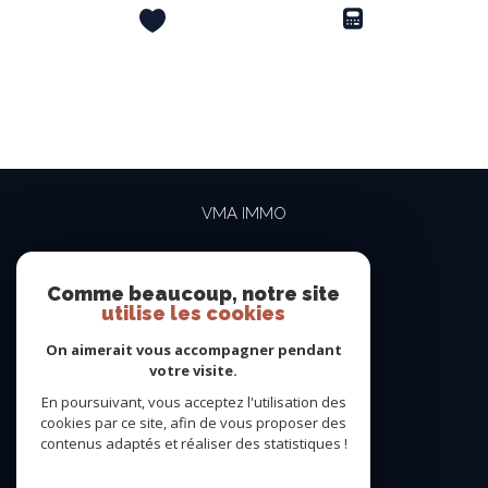
VMA IMMO
04 69 84 15 15
contact@vma-immo.com
Comme beaucoup, notre site
utilise les cookies
19 rue des Rosiéristes
69410
champagne-au-mont-d'or
On aimerait vous accompagner pendant
votre visite.
En poursuivant, vous acceptez l'utilisation des
NOUS SUIVRE SUR
cookies par ce site, afin de vous proposer des
contenus adaptés et réaliser des statistiques !