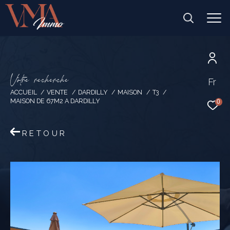
V
o
t
r
e
r
e
c
h
e
r
c
h
e
Fr
ACCUEIL
VENTE
DARDILLY
MAISON
T3
MAISON DE 67M2 A DARDILLY
0
RETOUR