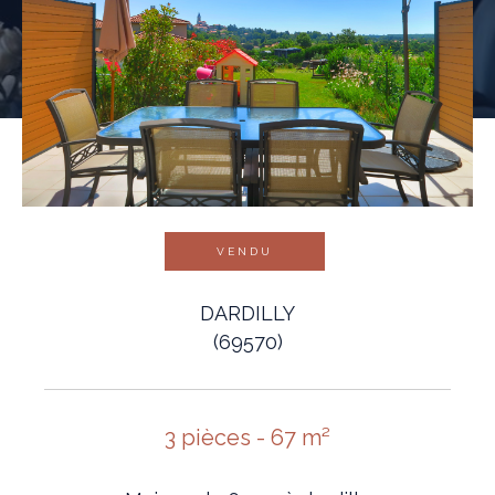
VENDU
DARDILLY
(69570)
3 pièces - 67 m²