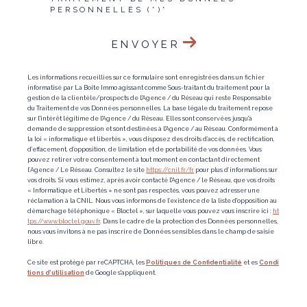
PERSONNELLES (*)*
ENVOYER
Les informations recueillies sur ce formulaire sont enregistrées dans un fichier
informatisé par La Boite Immo agissant comme Sous-traitant du traitement pour la
gestion de la clientèle/prospects de l'Agence / du Réseau qui reste Responsable
du Traitement de vos Données personnelles. La base légale du traitement repose
sur l'intérêt légitime de l'Agence / du Réseau. Elles sont conservées jusqu'à
demande de suppression et sont destinées à l'Agence / au Réseau. Conformément à
la loi « informatique et libertés », vous disposez des droits d’accès, de rectification,
d’effacement, d’opposition, de limitation et de portabilité de vos données. Vous
pouvez retirer votre consentement à tout moment en contactant directement
l’Agence / Le Réseau. Consultez le site
https://cnil.fr/fr
pour plus d’informations sur
vos droits. Si vous estimez, après avoir contacté l'Agence / le Réseau, que vos droits
« Informatique et Libertés » ne sont pas respectés, vous pouvez adresser une
réclamation à la CNIL. Nous vous informons de l’existence de la liste d'opposition au
démarchage téléphonique « Bloctel », sur laquelle vous pouvez vous inscrire ici :
ht
tps://www.bloctel.gouv.fr
. Dans le cadre de la protection des Données personnelles,
nous vous invitons à ne pas inscrire de Données sensibles dans le champ de saisie
libre.
Ce site est protégé par reCAPTCHA, les
Politiques de Confidentialité
et es
Condi
tions d'utilisation
de Google s'appliquent.