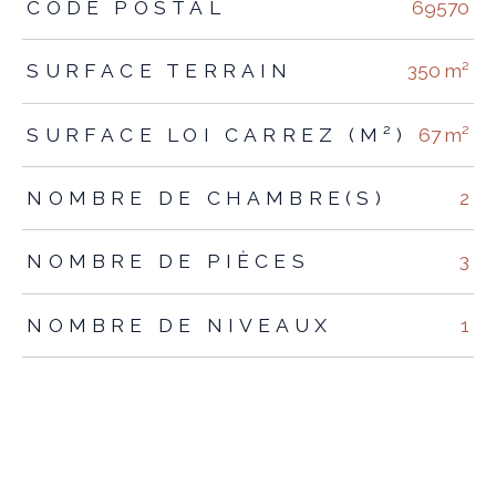
TRAD_ZEPHYR_Caracteristique
TRAD_ZEPHYR_Valeurs
CODE POSTAL
69570
SURFACE TERRAIN
350 m²
SURFACE LOI CARREZ (M²)
67 m²
NOMBRE DE CHAMBRE(S)
2
NOMBRE DE PIÈCES
3
NOMBRE DE NIVEAUX
1