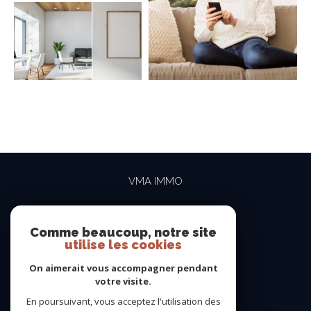
VMA IMMO
04 69 84 15 15
contact@vma-immo.com
Comme beaucoup, notre site
utilise les cookies
19 rue des Rosiéristes
69410
champagne-au-mont-d'or
On aimerait vous accompagner pendant
votre visite.
En poursuivant, vous acceptez l'utilisation des
NOUS SUIVRE SUR