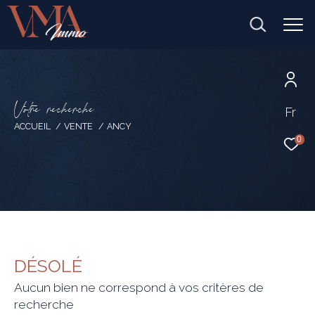
V
o
t
r
e
r
e
c
h
e
r
c
h
e
Fr
ACCUEIL
VENTE
ANCY
0
DÉSOLÉ
Aucun bien ne correspond à vos critères de
recherche