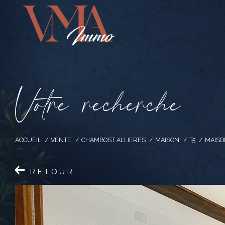
V
o
t
r
e
r
e
c
h
e
r
c
h
e
ACCUEIL
VENTE
CHAMBOST ALLIERES
MAISON
T5
MAISO
RETOUR