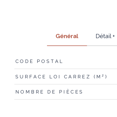
Général
Détail +
TRAD_ZEPHYR_Caracteristique
TRAD_ZEPHYR_Valeur
CODE POSTAL
SURFACE LOI CARREZ (M²)
NOMBRE DE PIÈCES