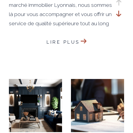
marché immobilier Lyonnais, nous sommes
là pour vous accompagner et vous offrir un
service de qualité supérieure tout au long
du processus de vente.
LIRE PLUS
Notre engagement envers nos clients est
simple : faire de votre satisfaction notre
priorité absolue. Nous travaillerons sans
relâche pour vous aider à atteindre vos
objectifs et réaliser votre projet de vente
de manière efficace.
En faisant appel à notre agence, vous
bénéficierez d'une visibilité exceptionnelle