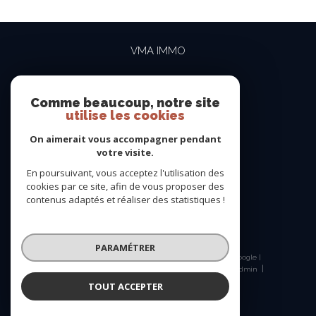
VMA IMMO
04 69 84 15 15
contact@vma-immo.com
Comme beaucoup, notre site
utilise les cookies
19 rue des Rosiéristes
69410
champagne-au-mont-d'or
On aimerait vous accompagner pendant
votre visite.
En poursuivant, vous acceptez l'utilisation des
NOUS SUIVRE SUR
cookies par ce site, afin de vous proposer des
contenus adaptés et réaliser des statistiques !
PARAMÉTRER
© 2026 | Tous droits réservés | Traduction powered by Google |
Nos honoraires
Plan du site
Mentions légales
Admin
Nos liens
Politique RGPD
Cookies
TOUT ACCEPTER