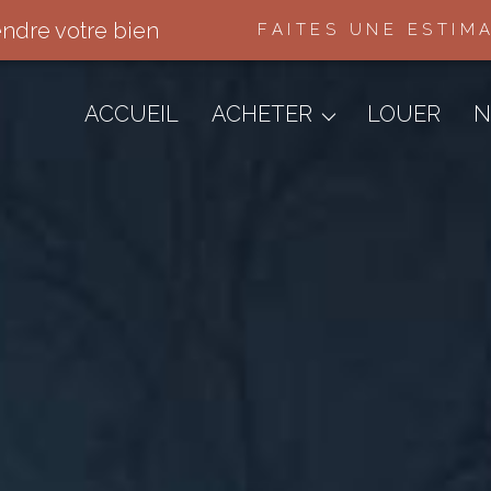
endre votre bien
FAITES UNE ESTIM
Appartements
Maisons & Villas
ACCUEIL
ACHETER
LOUER
N
Terrains
Immo Pro
Autres