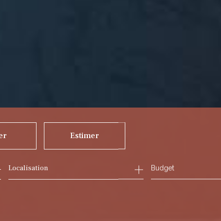
er
Estimer
Budget
ée
mmo pro