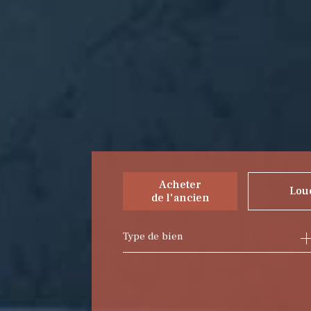
Acheter
Lou
de l'ancien
Type de bien
de l'ancien
à l'ann
du neuf
de l'i
de l'immo pro