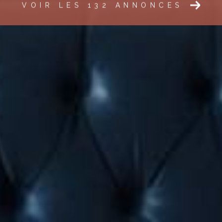
VOIR LES
132
ANNONCES