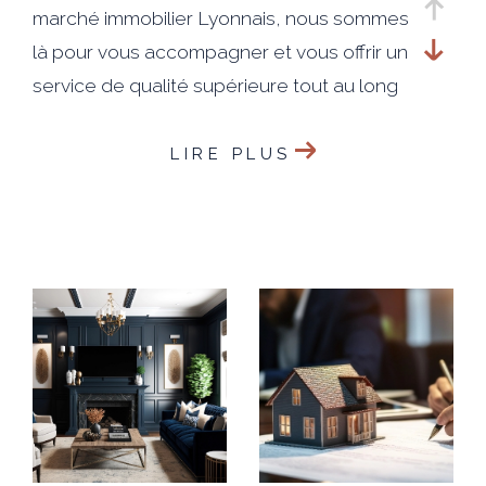
marché immobilier Lyonnais, nous sommes
là pour vous accompagner et vous offrir un
service de qualité supérieure tout au long
du processus de vente.
LIRE PLUS
Notre engagement envers nos clients est
simple : faire de votre satisfaction notre
priorité absolue. Nous travaillerons sans
relâche pour vous aider à atteindre vos
objectifs et réaliser votre projet de vente
de manière efficace.
En faisant appel à notre agence, vous
bénéficierez d'une visibilité exceptionnelle