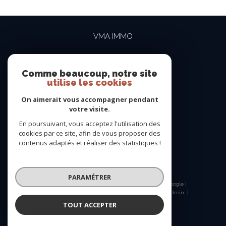
VMA IMMO
04 69 84 15 15
contact@vma-immo.com
Comme beaucoup, notre site
utilise les cookies
19 rue des Rosiéristes
69410
champagne-au-mont-d'or
On aimerait vous accompagner pendant
votre visite.
En poursuivant, vous acceptez l'utilisation des
NOUS SUIVRE SUR
cookies par ce site, afin de vous proposer des
contenus adaptés et réaliser des statistiques !
PARAMÉTRER
© 2026 | Tous droits réservés | Traduction powered by Google |
Nos honoraires
Plan du site
Mentions légales
Admin
Nos liens
Politique RGPD
Cookies
TOUT ACCEPTER