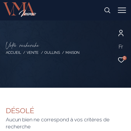
V
o
t
r
e
r
e
c
h
e
r
c
h
e
Fr
ACCUEIL
VENTE
OULLINS
MAISON
0
DÉSOLÉ
Aucun bien ne correspond à vos critères de
recherche