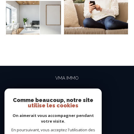
VMA IMMO
04 69 84 15 15
contact@vma-immo.com
Comme beaucoup, notre site
utilise les cookies
19 rue des Rosiéristes
69410
champagne-au-mont-d'or
On aimerait vous accompagner pendant
votre visite.
En poursuivant, vous acceptez l'utilisation des
NOUS SUIVRE SUR