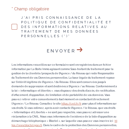
* Champ obligatoire
J'AI PRIS CONNAISSANCE DE LA
POLITIQUE DE CONFIDENTIALITÉ ET
DES INFORMATIONS RELATIVES AU
TRAITEMENT DE MES DONNÉES
PERSONNELLES (*)*
ENVOYER
Les informations recueillies sur ce formulaire sont enregistrées dans un fichier
informatisé par La Boite Immo agissant comme Sous-traitant du traitement pour la
gestion de la clientèle/prospects de l'Agence / du Réseau qui reste Responsable
du Traitement de vos Données personnelles. La base légale du traitement repose
sur l'intérêt légitime de l'Agence / du Réseau. Elles sont conservées jusqu'à
demande de suppression et sont destinées à l'Agence / au Réseau. Conformément à
la loi « informatique et libertés », vous disposez des droits d’accès, de rectification,
d’effacement, d’opposition, de limitation et de portabilité de vos données. Vous
pouvez retirer votre consentement à tout moment en contactant directement
l’Agence / Le Réseau. Consultez le site
https://cnil.fr/fr
pour plus d’informations sur
vos droits. Si vous estimez, après avoir contacté l'Agence / le Réseau, que vos droits
« Informatique et Libertés » ne sont pas respectés, vous pouvez adresser une
réclamation à la CNIL. Nous vous informons de l’existence de la liste d'opposition au
démarchage téléphonique « Bloctel », sur laquelle vous pouvez vous inscrire ici :
ht
tps://www.bloctel.gouv.fr
. Dans le cadre de la protection des Données personnelles,