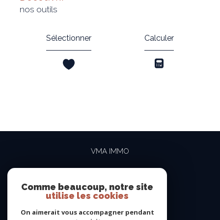
nos outils
Sélectionner
Calculer
VMA IMMO
04 69 84 15 15
contact@vma-immo.com
Comme beaucoup, notre site
utilise les cookies
19 rue des Rosiéristes
69410
champagne-au-mont-d'or
On aimerait vous accompagner pendant