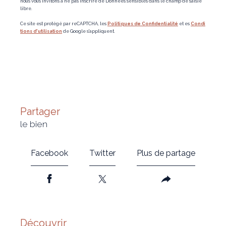
nous vous invitons à ne pas inscrire de Données sensibles dans le champ de saisie
libre.
Ce site est protégé par reCAPTCHA, les
Politiques de Confidentialité
et es
Condi
tions d'utilisation
de Google s'appliquent.
partager
le bien
Facebook
Twitter
Plus de partage
découvrir