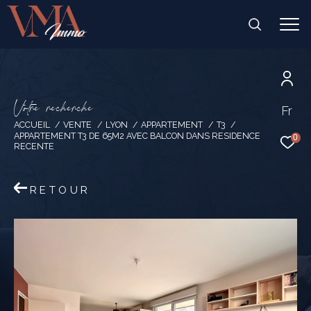
V
o
t
r
e
r
e
c
h
e
r
c
h
e
Fr
ACCUEIL
VENTE
LYON
APPARTEMENT
T3
APPARTEMENT T3 DE 65M2 AVEC BALCON DANS RESIDENCE
0
RECENTE
RETOUR