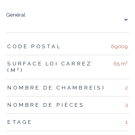
général
TRAD_ZEPHYR_Caracteristique
TRAD_ZEPHYR_Valeurs
CODE POSTAL
69009
SURFACE LOI CARREZ
65 m²
(M²)
NOMBRE DE CHAMBRE(S)
2
NOMBRE DE PIÈCES
3
ETAGE
1