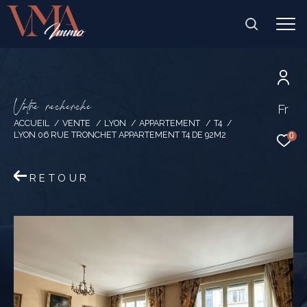
V
o
t
r
e
r
e
c
h
e
r
c
h
e
Fr
ACCUEIL
VENTE
LYON
APPARTEMENT
T4
LYON 06 RUE TRONCHET APPARTEMENT T4 DE 92M2
0
RETOUR