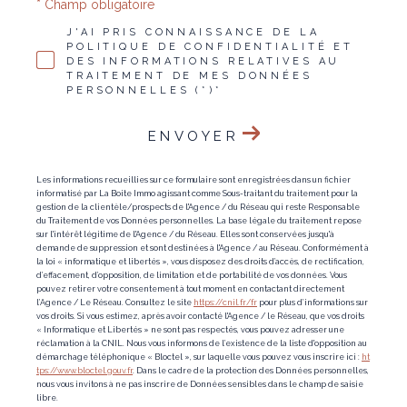
* Champ obligatoire
J'AI PRIS CONNAISSANCE DE LA
POLITIQUE DE CONFIDENTIALITÉ ET
DES INFORMATIONS RELATIVES AU
TRAITEMENT DE MES DONNÉES
PERSONNELLES (*)*
ENVOYER
Les informations recueillies sur ce formulaire sont enregistrées dans un fichier
informatisé par La Boite Immo agissant comme Sous-traitant du traitement pour la
gestion de la clientèle/prospects de l'Agence / du Réseau qui reste Responsable
du Traitement de vos Données personnelles. La base légale du traitement repose
sur l'intérêt légitime de l'Agence / du Réseau. Elles sont conservées jusqu'à
demande de suppression et sont destinées à l'Agence / au Réseau. Conformément à
la loi « informatique et libertés », vous disposez des droits d’accès, de rectification,
d’effacement, d’opposition, de limitation et de portabilité de vos données. Vous
pouvez retirer votre consentement à tout moment en contactant directement
l’Agence / Le Réseau. Consultez le site
https://cnil.fr/fr
pour plus d’informations sur
vos droits. Si vous estimez, après avoir contacté l'Agence / le Réseau, que vos droits
« Informatique et Libertés » ne sont pas respectés, vous pouvez adresser une
réclamation à la CNIL. Nous vous informons de l’existence de la liste d'opposition au
démarchage téléphonique « Bloctel », sur laquelle vous pouvez vous inscrire ici :
ht
tps://www.bloctel.gouv.fr
. Dans le cadre de la protection des Données personnelles,
nous vous invitons à ne pas inscrire de Données sensibles dans le champ de saisie
libre.