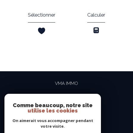
Sélectionner
Calculer
VMA IMMO
04 69 84 15 15
contact@vma-immo.com
Comme beaucoup, notre site
utilise les cookies
19 rue des Rosiéristes
69410
champagne-au-mont-d'or
On aimerait vous accompagner pendant
votre visite.