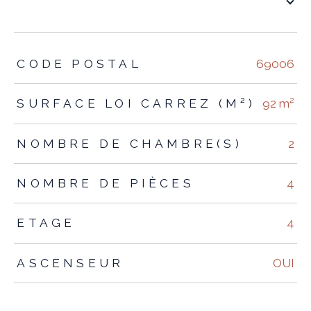
TRAD_ZEPHYR_Caracteristique
TRAD_ZEPHYR_Valeurs
CODE POSTAL
69006
SURFACE LOI CARREZ (M²)
92 m²
NOMBRE DE CHAMBRE(S)
2
NOMBRE DE PIÈCES
4
ETAGE
4
ASCENSEUR
OUI