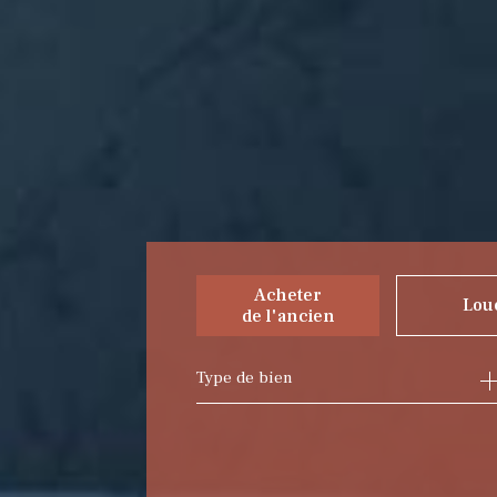
Acheter
Lou
de l'ancien
Type de bien
de l'ancien
à l'ann
du neuf
de l'i
de l'immo pro