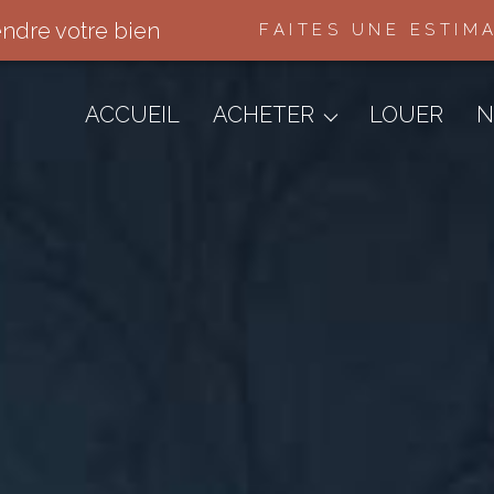
endre votre bien
FAITES UNE ESTIM
Appartements
Maisons & Villas
ACCUEIL
ACHETER
LOUER
N
Terrains
Immo Pro
Autres