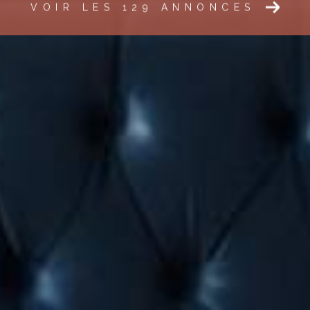
VOIR LES
129
ANNONCES