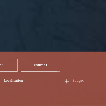
er
Estimer
Budget
ée
mmo pro