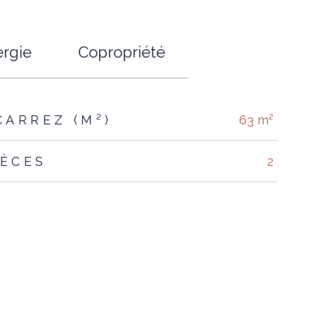
rgie
Copropriété
CARREZ (M²)
63 m²
IÈCES
2