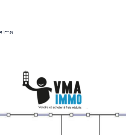
me ...