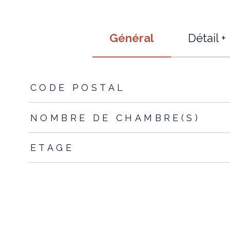
Général
Détail +
TRAD_ZEPHYR_Caracteristique
TRAD_ZEPHYR_Valeur
CODE POSTAL
NOMBRE DE CHAMBRE(S)
ETAGE