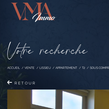
V
o
t
r
e
r
e
c
h
e
r
c
h
e
ACCUEIL
VENTE
LISSIEU
APPARTEMENT
T2
SOUS COMPR
RETOUR