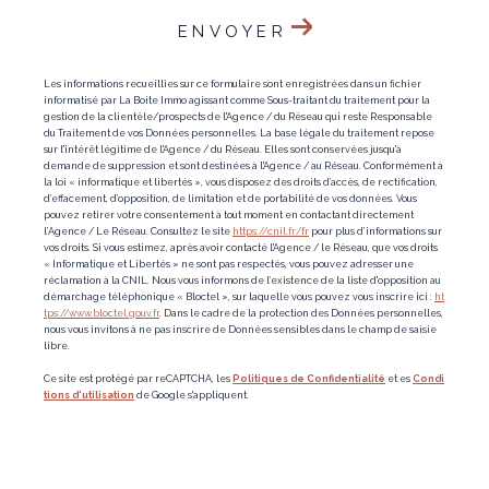
ENVOYER
Les informations recueillies sur ce formulaire sont enregistrées dans un fichier
informatisé par La Boite Immo agissant comme Sous-traitant du traitement pour la
gestion de la clientèle/prospects de l'Agence / du Réseau qui reste Responsable
du Traitement de vos Données personnelles. La base légale du traitement repose
sur l'intérêt légitime de l'Agence / du Réseau. Elles sont conservées jusqu'à
demande de suppression et sont destinées à l'Agence / au Réseau. Conformément à
la loi « informatique et libertés », vous disposez des droits d’accès, de rectification,
d’effacement, d’opposition, de limitation et de portabilité de vos données. Vous
pouvez retirer votre consentement à tout moment en contactant directement
l’Agence / Le Réseau. Consultez le site
https://cnil.fr/fr
pour plus d’informations sur
vos droits. Si vous estimez, après avoir contacté l'Agence / le Réseau, que vos droits
« Informatique et Libertés » ne sont pas respectés, vous pouvez adresser une
réclamation à la CNIL. Nous vous informons de l’existence de la liste d'opposition au
démarchage téléphonique « Bloctel », sur laquelle vous pouvez vous inscrire ici :
ht
tps://www.bloctel.gouv.fr
. Dans le cadre de la protection des Données personnelles,
nous vous invitons à ne pas inscrire de Données sensibles dans le champ de saisie
libre.
Ce site est protégé par reCAPTCHA, les
Politiques de Confidentialité
et es
Condi
tions d'utilisation
de Google s'appliquent.