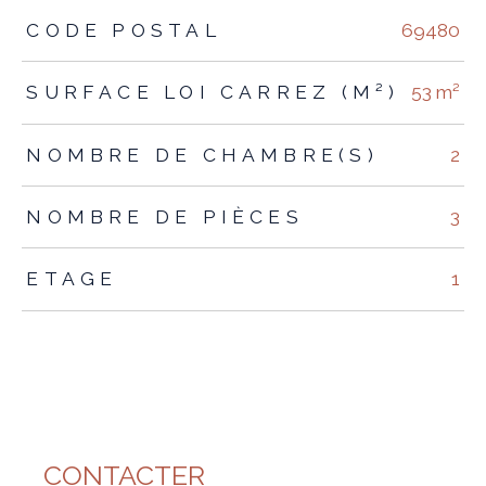
TRAD_ZEPHYR_Caracteristique
TRAD_ZEPHYR_Valeurs
CODE POSTAL
69480
SURFACE LOI CARREZ (M²)
53 m²
NOMBRE DE CHAMBRE(S)
2
NOMBRE DE PIÈCES
3
ETAGE
1
CONTACTER