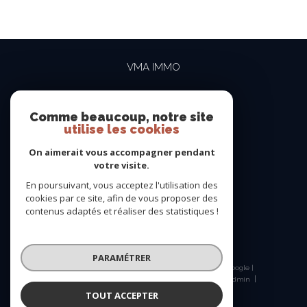
VMA IMMO
04 69 84 15 15
contact@vma-immo.com
Comme beaucoup, notre site
utilise les cookies
19 rue des Rosiéristes
69410
champagne-au-mont-d'or
On aimerait vous accompagner pendant
votre visite.
En poursuivant, vous acceptez l'utilisation des
NOUS SUIVRE SUR
cookies par ce site, afin de vous proposer des
contenus adaptés et réaliser des statistiques !
PARAMÉTRER
© 2026 | Tous droits réservés | Traduction powered by Google |
Nos honoraires
Plan du site
Mentions légales
Admin
Nos liens
Politique RGPD
Cookies
TOUT ACCEPTER