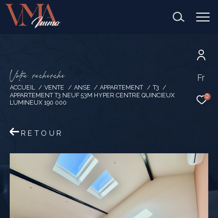
V
o
t
r
e
r
e
c
h
e
r
c
h
e
Fr
ACCUEIL
VENTE
ANSE
APPARTEMENT
T3
APPARTEMENT T3 NEUF 53M HYPER CENTRE QUINCIEUX
0
LUMINEUX 190 000
RETOUR