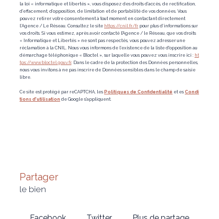
la loi « informatique et libertés », vous disposez des droits d’accès, de rectification,
d’effacement, d’opposition, de limitation et de portabilité de vos données. Vous
pouvez retirer votre consentement à tout moment en contactant directement
l’Agence / Le Réseau. Consultez le site
https://cnil.fr/fr
pour plus d’informations sur
vos droits. Si vous estimez, après avoir contacté l'Agence / le Réseau, que vos droits
« Informatique et Libertés » ne sont pas respectés, vous pouvez adresser une
réclamation à la CNIL. Nous vous informons de l’existence de la liste d'opposition au
démarchage téléphonique « Bloctel », sur laquelle vous pouvez vous inscrire ici :
ht
tps://www.bloctel.gouv.fr
. Dans le cadre de la protection des Données personnelles,
nous vous invitons à ne pas inscrire de Données sensibles dans le champ de saisie
libre.
Ce site est protégé par reCAPTCHA, les
Politiques de Confidentialité
et es
Condi
tions d'utilisation
de Google s'appliquent.
partager
le bien
Facebook
Twitter
Plus de partage