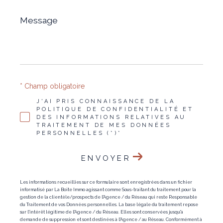
Message
*
* Champ obligatoire
J'AI PRIS CONNAISSANCE DE LA
POLITIQUE DE CONFIDENTIALITÉ ET
DES INFORMATIONS RELATIVES AU
TRAITEMENT DE MES DONNÉES
PERSONNELLES (*)*
ENVOYER
Les informations recueillies sur ce formulaire sont enregistrées dans un fichier
informatisé par La Boite Immo agissant comme Sous-traitant du traitement pour la
gestion de la clientèle/prospects de l'Agence / du Réseau qui reste Responsable
du Traitement de vos Données personnelles. La base légale du traitement repose
sur l'intérêt légitime de l'Agence / du Réseau. Elles sont conservées jusqu'à
demande de suppression et sont destinées à l'Agence / au Réseau. Conformément à