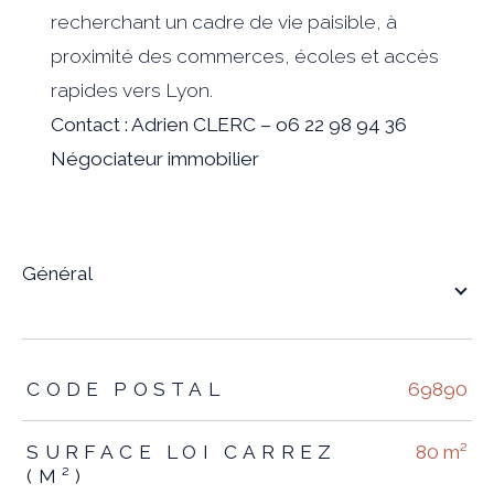
recherchant un cadre de vie paisible, à
proximité des commerces, écoles et accès
rapides vers Lyon.
Contact : Adrien CLERC – o6 22 98 94 36
Négociateur immobilier
général
TRAD_ZEPHYR_Caracteristique
TRAD_ZEPHYR_Valeurs
CODE POSTAL
69890
SURFACE LOI CARREZ
80 m²
(M²)