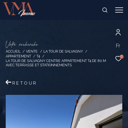
V
o
t
r
e
r
e
c
h
e
r
c
h
e
Fr
ACCUEIL
VENTE
LA TOUR DE SALVAGNY
APPARTEMENT
T4
0
LA TOUR DE SALVAGNY CENTRE APPARTEMENT T4 DE 80 M
AVEC TERRASSE ET STATIONNEMENTS
RETOUR