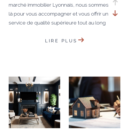
marché immobilier Lyonnais, nous sommes
là pour vous accompagner et vous offrir un
service de qualité supérieure tout au long
du processus de vente.
LIRE PLUS
Notre engagement envers nos clients est
simple : faire de votre satisfaction notre
priorité absolue. Nous travaillerons sans
relâche pour vous aider à atteindre vos
objectifs et réaliser votre projet de vente
de manière efficace.
En faisant appel à notre agence, vous
bénéficierez d'une visibilité exceptionnelle