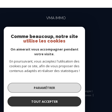
VMA IMMO
04 69 84 15 15
contact@vma-immo.com
Comme beaucoup, notre site
utilise les cookies
19 rue des Rosiéristes
69410
champagne-au-mont-d'or
On aimerait vous accompagner pendant
votre visite.
En poursuivant, vous acceptez l'utilisation des
NOUS SUIVRE SUR
cookies par ce site, afin de vous proposer des
contenus adaptés et réaliser des statistiques !
PARAMÉTRER
© 2026 | Tous droits réservés | Traduction powered by Google |
Nos honoraires
Plan du site
Mentions légales
Admin
Nos liens
Politique RGPD
Cookies
TOUT ACCEPTER